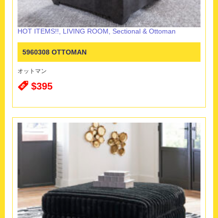
HOT ITEMS!!
,
LIVING ROOM
,
Sectional & Ottoman
5960308 OTTOMAN
オットマン
$395