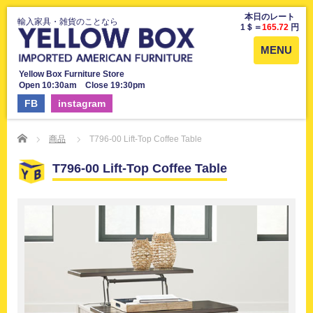
本日のレート
輸入家具・雑貨のことなら
1＄＝
165.72
円
MENU
Yellow Box Furniture Store
Open 10:30am Close 19:30pm
FB
instagram
Home
商品
T796-00 Lift-Top Coffee Table
T796-00 Lift-Top Coffee Table