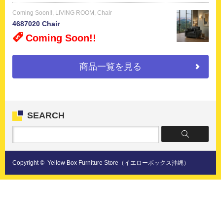
Coming Soon!!
,
LIVING ROOM
,
Chair
4687020 Chair
Coming Soon!!
商品一覧を見る
SEARCH
Copyright ©
Yellow Box Furniture Store（イエローボックス沖縄）