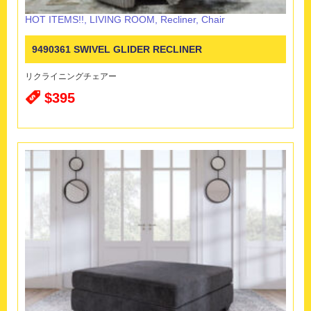
HOT ITEMS!!
,
LIVING ROOM
,
Recliner
,
Chair
9490361 SWIVEL GLIDER RECLINER
リクライニングチェアー
$395