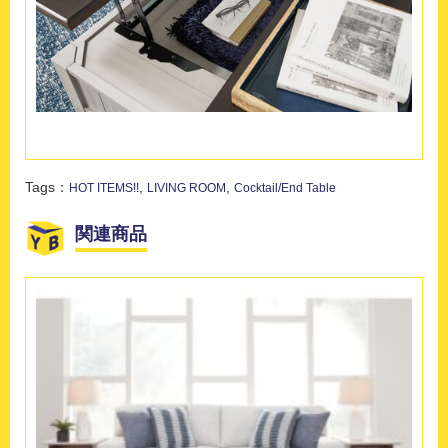
Tags：
,
,
HOT ITEMS!!
LIVING ROOM
Cocktail/End Table
関連商品