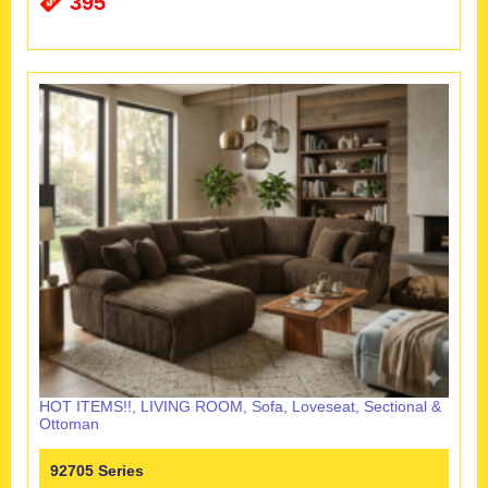
395
HOT ITEMS!!
,
LIVING ROOM
,
Sofa
,
Loveseat
,
Sectional &
Ottoman
92705 Series