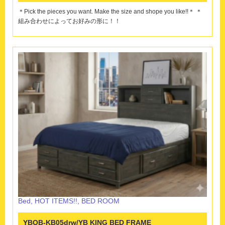
＊Pick the pieces you want. Make the size and shope you like!!＊ ＊
組み合わせによってお好みの形に！！
Bed
,
HOT ITEMS!!
,
BED ROOM
YBOB-KB05drw/YB KING BED FRAME