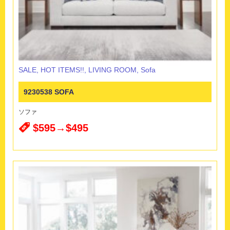
SALE
,
HOT ITEMS!!
,
LIVING ROOM
,
Sofa
9230538 SOFA
ソファ
$595→$495