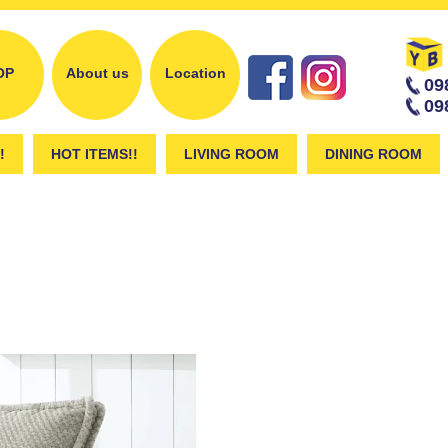
OP
About us
Location
09
09
Facebook
instagram
!
HOT ITEMS!!
LIVING ROOM
DINING ROOM