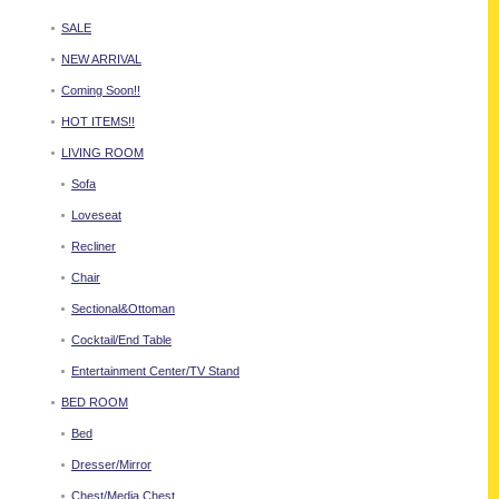
SALE
NEW ARRIVAL
Coming Soon!!
HOT ITEMS!!
LIVING ROOM
Sofa
Loveseat
Recliner
Chair
Sectional&Ottoman
Cocktail/End Table
Entertainment Center/TV Stand
BED ROOM
Bed
Dresser/Mirror
Chest/Media Chest