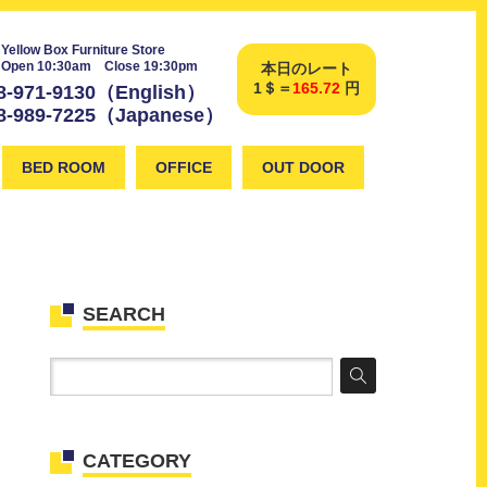
Yellow Box Furniture Store
Open 10:30am Close 19:30pm
本日のレート
1＄＝
165.72
円
8-971-9130（English）
8-989-7225（Japanese）
BED ROOM
OFFICE
OUT DOOR
SEARCH
CATEGORY