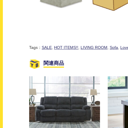
Tags：
SALE
,
HOT ITEMS!!
,
LIVING ROOM
,
Sofa
,
Lov
関連商品