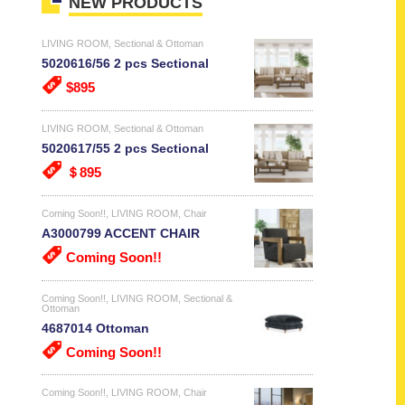
NEW PRODUCTS
LIVING ROOM
,
Sectional & Ottoman
5020616/56 2 pcs Sectional
$895
LIVING ROOM
,
Sectional & Ottoman
5020617/55 2 pcs Sectional
＄895
Coming Soon!!
,
LIVING ROOM
,
Chair
A3000799 ACCENT CHAIR
Coming Soon!!
Coming Soon!!
,
LIVING ROOM
,
Sectional &
Ottoman
4687014 Ottoman
Coming Soon!!
Coming Soon!!
,
LIVING ROOM
,
Chair