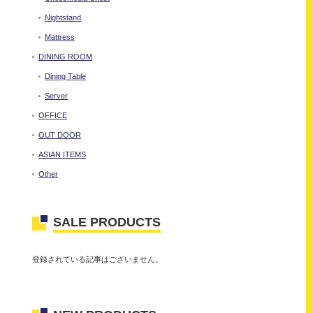
Nightstand
Mattress
DINING ROOM
Dining Table
Server
OFFICE
OUT DOOR
ASIAN ITEMS
Other
SALE PRODUCTS
登録されている記事はございません。