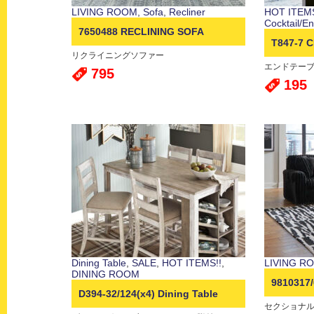
LIVING ROOM
,
Sofa
,
Recliner
HOT ITEMS
Cocktail/E
7650488 RECLINING SOFA
T847-7 
リクライニングソファー
エンドテー
795
195
Dining Table
,
SALE
,
HOT ITEMS!!
,
LIVING R
DINING ROOM
9810317/
D394-32/124(x4) Dining Table
セクショナル