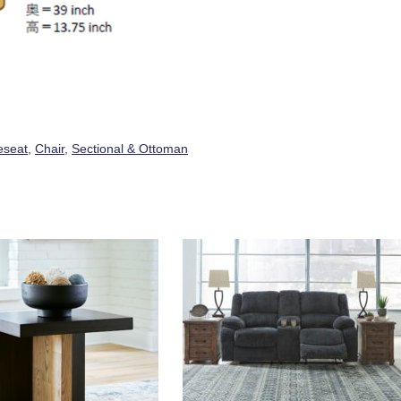
eseat
,
Chair
,
Sectional & Ottoman