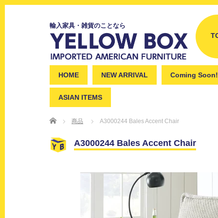
輸入家具・雑貨のことなら
T
HOME
NEW ARRIVAL
Coming Soon!
ASIAN ITEMS
Home
商品
A3000244 Bales Accent Chair
A3000244 Bales Accent Chair