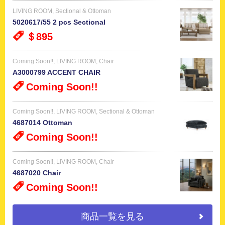
LIVING ROOM
,
Sectional & Ottoman
5020617/55 2 pcs Sectional
＄895
Coming Soon!!
,
LIVING ROOM
,
Chair
A3000799 ACCENT CHAIR
Coming Soon!!
Coming Soon!!
,
LIVING ROOM
,
Sectional & Ottoman
4687014 Ottoman
Coming Soon!!
Coming Soon!!
,
LIVING ROOM
,
Chair
4687020 Chair
Coming Soon!!
商品一覧を見る