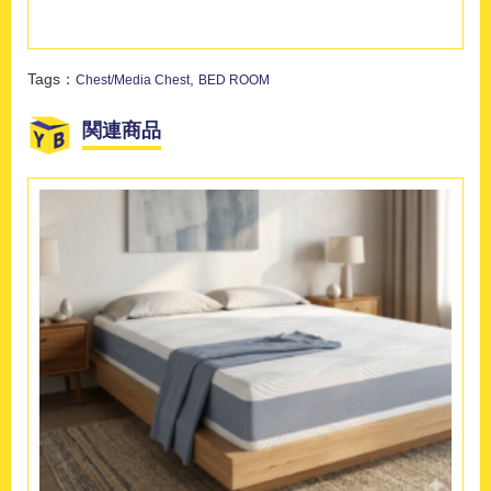
Tags：
,
Chest/Media Chest
BED ROOM
関連商品