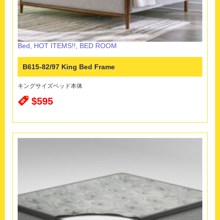
Bed
,
HOT ITEMS!!
,
BED ROOM
B615-82/97 King Bed Frame
キングサイズベッド本体
$595