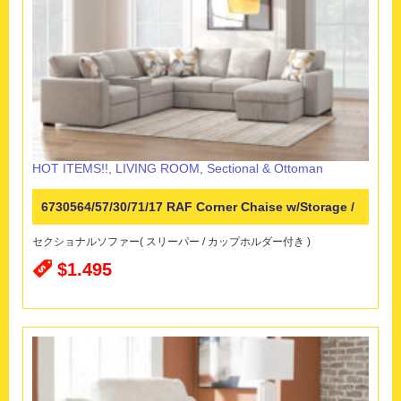
HOT ITEMS!!
,
LIVING ROOM
,
Sectional & Ottoman
6730564/57/30/71/17 RAF Corner Chaise w/Storage /
セクショナルソファー( スリーパー / カップホルダー付き )
Pop Up Sleeper
$1.495