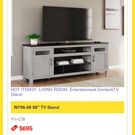
HOT ITEMS!!
,
LIVING ROOM
,
Entertainment Center&TV
Stand
W796-68 88″ TV Stand
テレビ台
$695