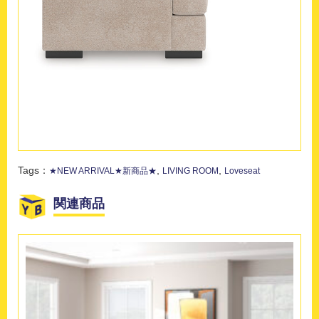
Tags：
,
,
★NEW ARRIVAL★新商品★
LIVING ROOM
Loveseat
関連商品