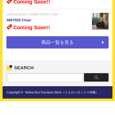
Coming Soon!!
Coming Soon!!
,
LIVING ROOM
,
Chair
4687020 Chair
Coming Soon!!
商品一覧を見る
SEARCH
Copyright ©
Yellow Box Furniture Store（イエローボックス沖縄）