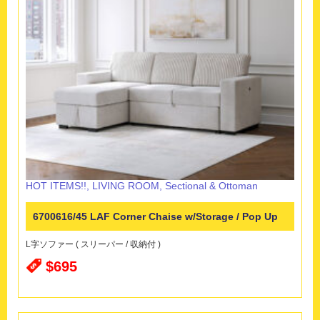
HOT ITEMS!!
,
LIVING ROOM
,
Sectional & Ottoman
6700616/45 LAF Corner Chaise w/Storage / Pop Up
L字ソファー ( スリーパー / 収納付 )
Sleeper
$695