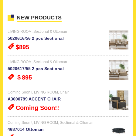
NEW PRODUCTS
LIVING ROOM
,
Sectional & Ottoman
5020616/56 2 pcs Sectional
$895
LIVING ROOM
,
Sectional & Ottoman
5020617/55 2 pcs Sectional
＄895
Coming Soon!!
,
LIVING ROOM
,
Chair
A3000799 ACCENT CHAIR
Coming Soon!!
Coming Soon!!
,
LIVING ROOM
,
Sectional & Ottoman
4687014 Ottoman