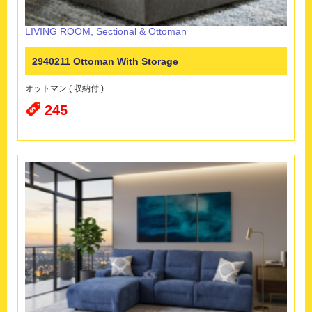
LIVING ROOM
,
Sectional & Ottoman
2940211 Ottoman With Storage
オットマン ( 収納付 )
245