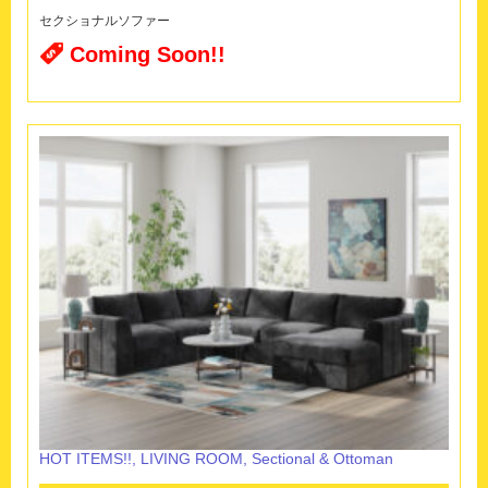
セクショナルソファー
Coming Soon!!
HOT ITEMS!!
,
LIVING ROOM
,
Sectional & Ottoman